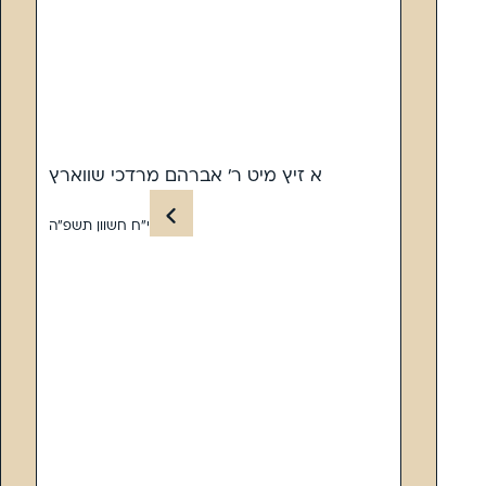
א זיץ מיט ר’ אברהם מרדכי שווארץ
י”ח חשוון תשפ”ה