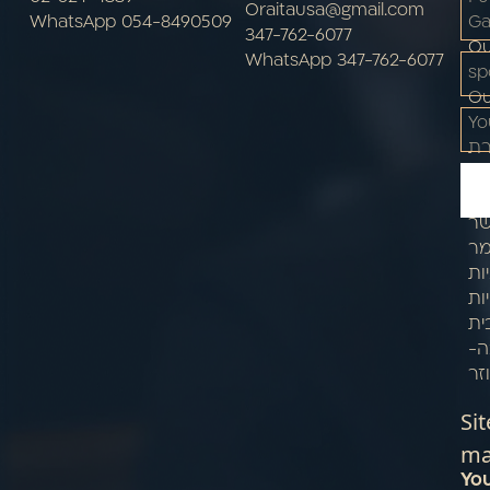
Oraitausa@gmail.com
Ga
WhatsApp 054-8490509
347-762-6077
Ou
WhatsApp 347-762-6077
sp
Ou
Yo
ת
ות
ים
שר
מר
ות
ות
ית
ה-
זר
Sit
m
Yo