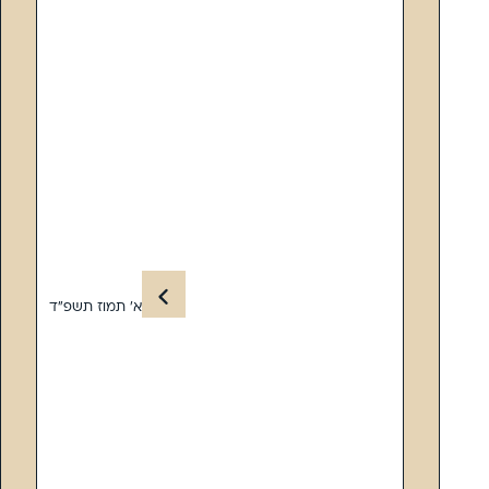
א’ תמוז תשפ”ד