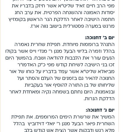
מפי הרב חיים זאיד שליט”א אשר חיזק בדבריו את
יסודות האמונה וההשגחה הפרטית. את ערב החג
חתמה הישיבה לאחר הדלקת הנר הראשון בקומזיץ
מרגש במערה פסטורלית בישוב נווה ארז.
יום ב’ דחנוכה:
התנהל ברוממות מיוחדת. תפילת שחרית נאמרה
בהלל וזמרה בליווי הבעל מנגן ר’ מנדי וייס אשר בקולו
הנעים עורר את הלבבות להודאה ושבח. בהמשך היום
זכו בני הישיבה לשיחת קודש מפי כ”ק האדמו”ר
מביאלא שליט”א אשר עמד בדבריו על כוחו של אור
החנוכה להאיר גם בזמנים של העלם והסתר ועל
שליחותו של בן התורה להוסיף אור בעקביות
ובנאמנות. היום נחתם בשמחה נקיה ומאחדת לאחר
הדלקת הנרות.
יום ג’ דחנוכה:
המשיך את שרשרת הימים המרוממים. את תפילת
השחרית פיאר הבעל מנגן ר’ יואלי דוידוביץ בהלל
מלא רגש ודבקות אשר הצית אש קודש בלב