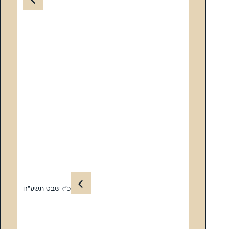
כ”ז שבט תשע”ח