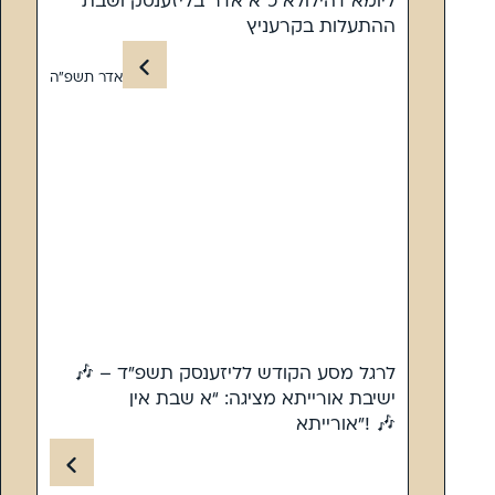
ליומא דהילולא כ”א אדר בליזענסק ושבת
ההתעלות בקרעניץ
אדר תשפ”ה
🎶 לרגל מסע הקודש לליזענסק תשפ”ד –
ישיבת אורייתא מציגה: “א שבת אין
אורייתא”! 🎶