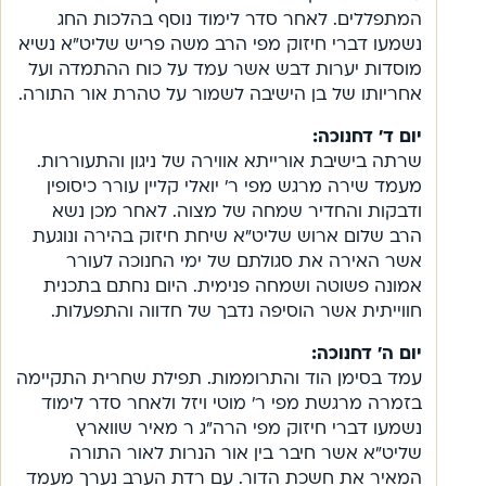
המתפללים. לאחר סדר לימוד נוסף בהלכות החג
נשמעו דברי חיזוק מפי הרב משה פריש שליט”א נשיא
מוסדות יערות דבש אשר עמד על כוח ההתמדה ועל
אחריותו של בן הישיבה לשמור על טהרת אור התורה.
יום ד’ דחנוכה:
שרתה בישיבת אורייתא אווירה של ניגון והתעוררות.
מעמד שירה מרגש מפי ר’ יואלי קליין עורר כיסופין
ודבקות והחדיר שמחה של מצוה. לאחר מכן נשא
הרב שלום ארוש שליט”א שיחת חיזוק בהירה ונוגעת
אשר האירה את סגולתם של ימי החנוכה לעורר
אמונה פשוטה ושמחה פנימית. היום נחתם בתכנית
חווייתית אשר הוסיפה נדבך של חדווה והתפעלות.
יום ה’ דחנוכה:
עמד בסימן הוד והתרוממות. תפילת שחרית התקיימה
בזמרה מרגשת מפי ר’ מוטי ויזל ולאחר סדר לימוד
נשמעו דברי חיזוק מפי הרה”ג ר מאיר שווארץ
שליט”א אשר חיבר בין אור הנרות לאור התורה
המאיר את חשכת הדור. עם רדת הערב נערך מעמד