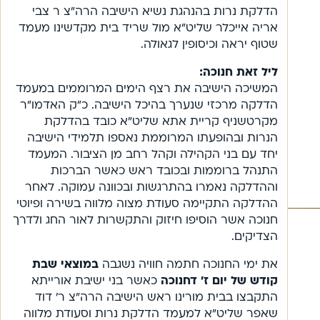
הדלקת נרות בהנהגת נשיא הישיבה הרה”צ ר צבי
אריה אייכלר שליט”א מול שריד בית מקדשינו מעמד
שטוף יראה וכיסופין לגאולה.
ליל זאת חנוכה:
המשיכה הישיבה את רצף הימים המרוממים במעמד
הדלקה מרכזי שנערך בהיכל הישיבה. כ”ק האדמו”ר
מקרטשניף קריית אתא שליט”א כובד בהדלקת
הנרות ובהופעתו המרוממת נאספו תלמידי הישיבה
יחד עם בני הקהילה וקהל רחב מן הציבור. המעמד
התנהל ברוממות ובכובד ראש כאשר הברכות
וההדלקה נאמרו בהתרגשות ובכוונה עמוקה. לאחר
ההדלקה התקיימה סעודת מצוה מלווה בשירה ופיוטי
חנוכה אשר הוסיפו חיזוק והתקשרות לאור החג ולדרך
הצדיקים.
את ימי החנוכה חתמה חוויה נשגבה
במוצאי שבת
קודש של יום ז’ דחנוכה
כאשר בני ישיבת אורייתא
התקבצו בבית מורינו ראש הישיבה הרה”צ ר’ דוד
שאפר שליט”א למעמד הדלקת נרות וסעודת מלווה