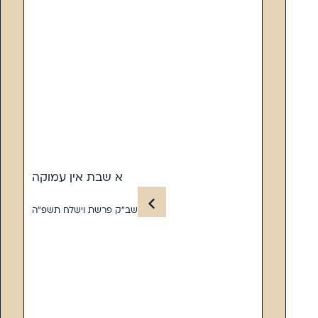
א שבת אין עמוקה
שב”ק פרשת וישלח תשפ”ה