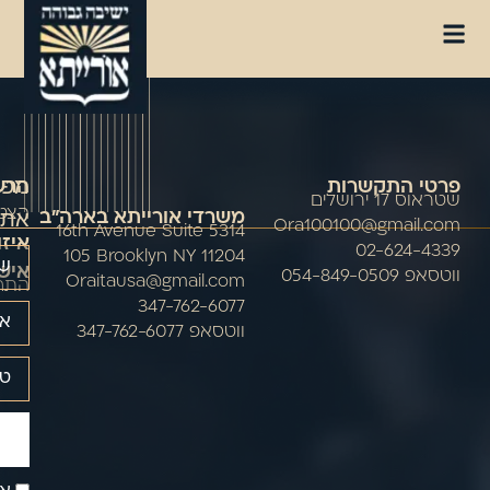
מפת
פרטי התקשרות
הרשמ
שטראוס 17 ירושלים
אתר
הצטר
משרדי אורייתא בארה"ב
Ora100100@gmail.com
5314 16th Avenue Suite
איזו
02-624-4339
105 Brooklyn NY 11204
איש
ווטסאפ 054-849-0509
Oraitausa@gmail.com
התח
347-762-6077
ווטסאפ 347-762-6077