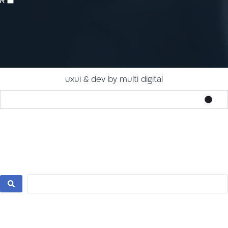
אנ
uxui & dev by multi digital
צור קשר
לתרומה