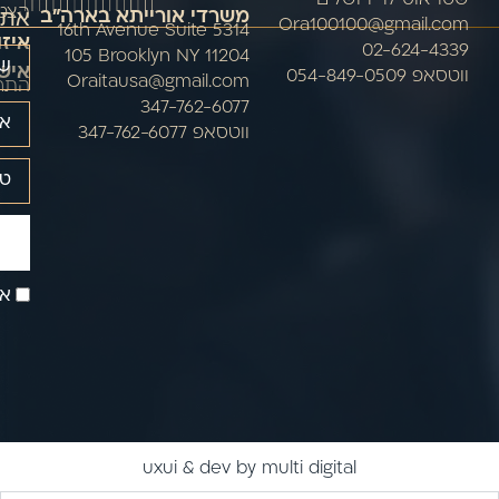
אתר
הצטר
משרדי אורייתא בארה"ב
Ora100100@gmail.com
5314 16th Avenue Suite
איזו
02-624-4339
105 Brooklyn NY 11204
איש
ווטסאפ 054-849-0509
Oraitausa@gmail.com
התח
347-762-6077
ווטסאפ 347-762-6077
אנ
uxui & dev by multi digital