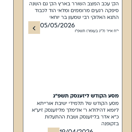
הק' עכב המצב השורר בארץ הק' גם השנה
סיפקה רגעים מרוממים ומלאי הוד לכבוד
התנא האלוקי רבי שמעון בר יוחאי
05/05/2026
י"ח אייר (ל"ג בעומר) תשפ"ו
מסע הקודש ליזענסק תשפ"ג
מסע הקודש של תלמידי ישיבת אורייתא
ליומא דהילולא ר' אלימלך מליזענסק זיע"א
כ"א אדר בליזענסק ושבת ההתעלות
בזקופנה