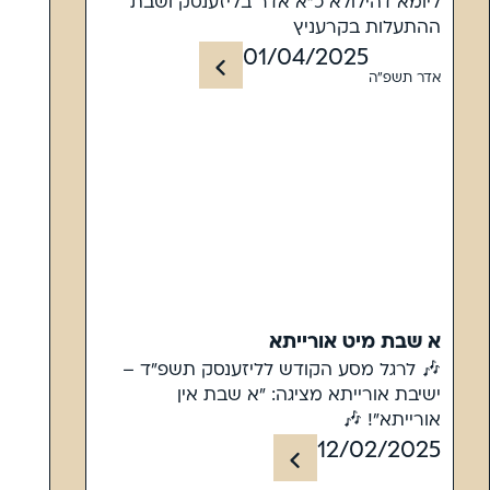
ליומא דהילולא כ"א אדר בליזענסק ושבת
ההתעלות בקרעניץ
01/04/2025
אדר תשפ"ה
א שבת מיט אורייתא
🎶 לרגל מסע הקודש לליזענסק תשפ"ד –
ישיבת אורייתא מציגה: "א שבת אין
אורייתא"! 🎶
12/02/2025