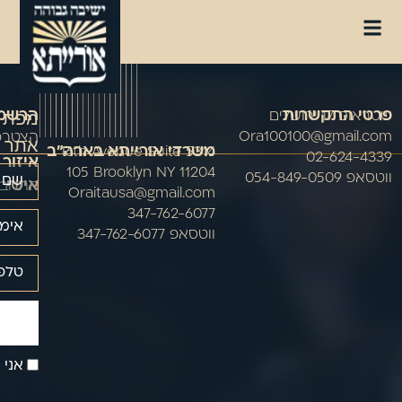
מפת
פרטי התקשרות
הרשמה
שטראוס 17 ירושלים
Ora100100@gmail.com
הצטרפו
אתר
משרדי אורייתא בארה"ב
5314 16th Avenue Suite
02-624-4339
איזור
105 Brooklyn NY 11204
ווטסאפ 054-849-0509
אישי
התחבר
Oraitausa@gmail.com
347-762-6077
ווטסאפ 347-762-6077
אני 