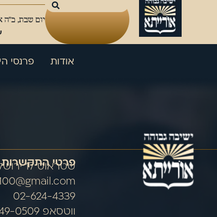
יום שבת, כ"ה 
ע
אודות
פרנסי הי
פרטי התקשרות
שטראוס 17 ירושלים
100@gmail.com
02-624-4339
ווטסאפ 054-849-0509