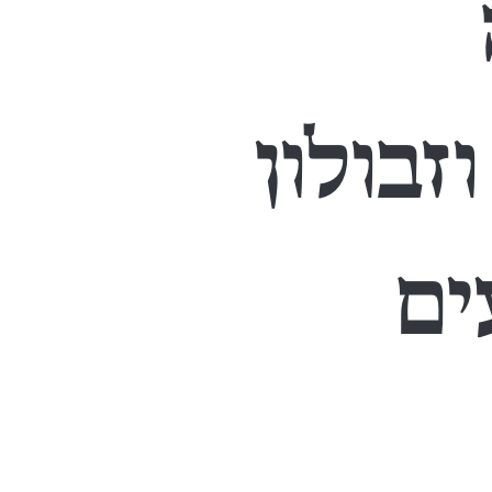
זבולון
ים