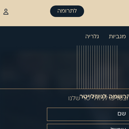
לתרומה
מגביות
גלריה
רשמה לניוזלייטר
צטרפו לניוזלייטר שלנו