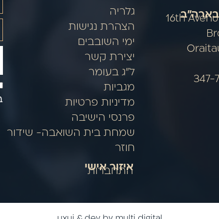
גלריה
בארה"ב
5314 16th Ave
הצהרת נגישות
Br
ימי השובבים
Orait
יצירת קשר
ל"ג בעומר
מגביות
ב
מדיניות פרטיות
פרנסי הישיבה
שמחת בית השואבה- שידור
חוזר
איזור אישי
התחברות
uxui & dev by multi digital