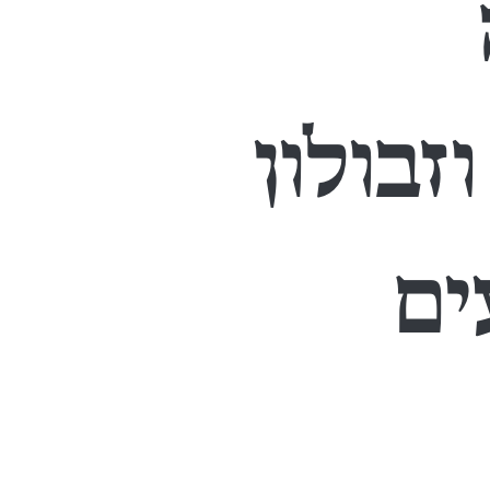
זבולון
ים