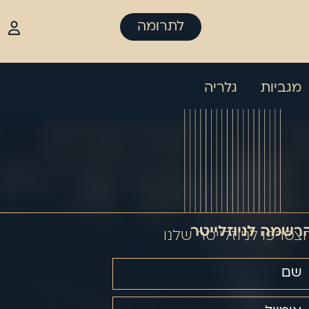
לתרומה
מגביות
גלריה
רשמה לניוזלייטר
צטרפו לניוזלייטר שלנו