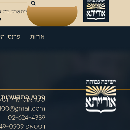
יום שבת, כ"ה 
ע
אודות
פרנסי הי
פרטי התקשרות
שטראוס 17 ירושלים
100@gmail.com
02-624-4339
ווטסאפ 054-849-0509