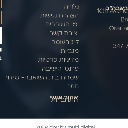
גלריה
בארה"ב
5314 16th Ave
הצהרת נגישות
Br
ימי השובבים
Orait
יצירת קשר
ל"ג בעומר
מגביות
ב
מדיניות פרטיות
פרנסי הישיבה
שמחת בית השואבה- שידור
חוזר
איזור אישי
התחברות
uxui & dev by multi digital