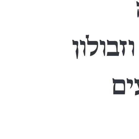
זבולון
ים