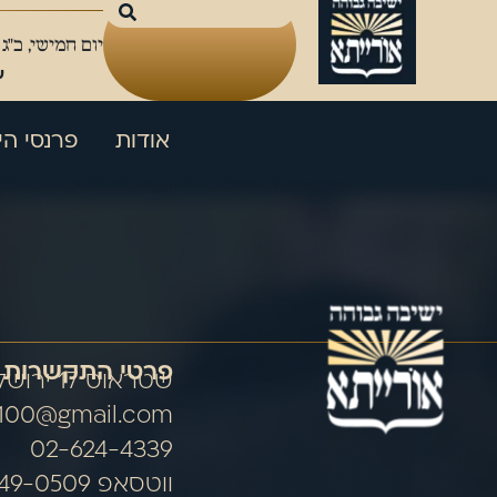
יום חמישי, כ"ג
ע
אודות
פרנסי הי
פרטי התקשרות
שטראוס 17 ירושלים
100@gmail.com
02-624-4339
ווטסאפ 054-849-0509