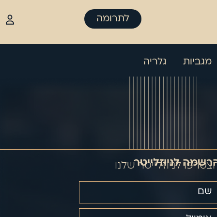
לתרומה
מגביות
גלריה
רשמה לניוזלייטר
צטרפו לניוזלייטר שלנו