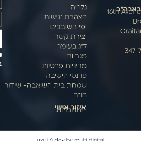
גלריה
בארה"ב
5314 16th Ave
הצהרת נגישות
Br
ימי השובבים
Orait
יצירת קשר
ל"ג בעומר
מגביות
ב
מדיניות פרטיות
פרנסי הישיבה
שמחת בית השואבה- שידור
חוזר
איזור אישי
התחברות
uxui & dev by multi digital