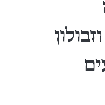
זבולון
ים