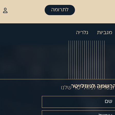
לתרומה
מגביות
גלריה
רשמה לניוזלייטר
צטרפו לניוזלייטר שלנו