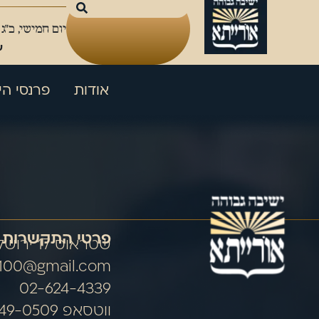
יום חמישי, כ"ג
ע
אודות
פרנסי הי
פרטי התקשרות
שטראוס 17 ירושלים
100@gmail.com
02-624-4339
ווטסאפ 054-849-0509