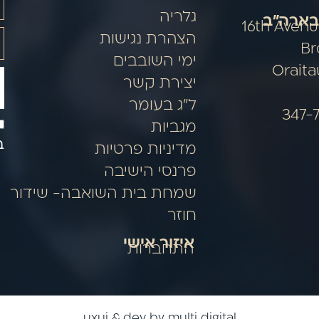
גלריה
בארה"ב
5314 16th Ave
הצהרת נגישות
Br
ימי השובבים
Orait
יצירת קשר
ל"ג בעומר
מגביות
ב
מדיניות פרטיות
פרנסי הישיבה
שמחת בית השואבה- שידור
חוזר
איזור אישי
התחברות
uxui & dev by multi digital