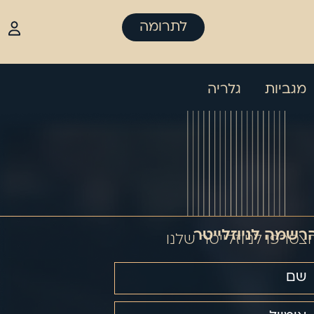
לתרומה
מגביות
גלריה
רשמה לניוזלייטר
צטרפו לניוזלייטר שלנו