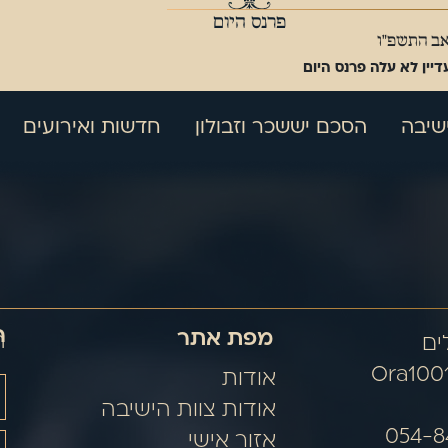
פרנס היום
אב התשפ"ו
דיין לא עלה פרנס היום
שיבה
הסכם יששכר וזבולון
חדשות ואירועים
ה
מפת אתר
ה
Ora100
אודות
אודות צוות הישיבה
אזור אישי