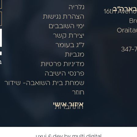
גלריה
בארה"ב
5314 16th Ave
הצהרת נגישות
Br
ימי השובבים
Orait
יצירת קשר
ל"ג בעומר
מגביות
ב
מדיניות פרטיות
פרנסי הישיבה
שמחת בית השואבה- שידור
חוזר
איזור אישי
התחברות
uxui & dev by multi digital