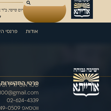
יום שישי, כ"ד 
ע
אודות
פרנסי הי
פרטי התקשרות
שטראוס 17 ירושלים
100@gmail.com
02-624-4339
ווטסאפ 054-849-0509