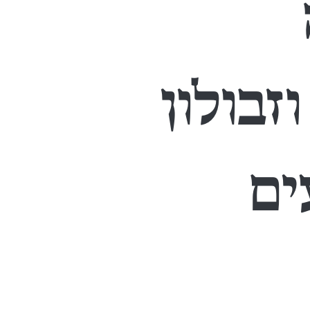
זבולון
ים