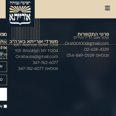
מפת
פרטי התקשרות
הרשמ
שטראוס 17 ירושלים
אתר
הצטר
משרדי אורייתא בארה"ב
Ora100100@gmail.com
5314 16th Avenue Suite
איזו
02-624-4339
105 Brooklyn NY 11204
איש
ווטסאפ 054-849-0509
Oraitausa@gmail.com
התח
347-762-6077
ווטסאפ 347-762-6077
אנ