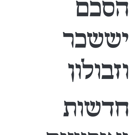
הסכם
יששכר
וזבולון
חדשות